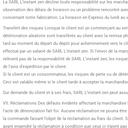
La SARL L’instant zen décline toute responsabilité sur les march
observation des délais de livraison ou un problème rencontré ave
concernant notre fabrication. La livraison en Express du lundi au ve
Transfert des risques Lorsque le client est un commerçant au sens
détérioration aléatoire sont transférés au client avec la remise p
tard au moment du départ du dépôt pour acheminement vers le clie
effectué par un salarié de SARL L’instant zen. Si l’envoi de la mar
relèvent pas de la responsabilité de SARL L’instant zen, les risq
de l’avis d’expédition par le client.
Si le client est un consommateur, les risques de perte ou de détér
Ceci est valable même si le client tarde à accepter la marchandis
Sur demande du client et à ses frais, SARL L’instant zen peut as
VII. Réclamations Des défauts évidents affectant la marchandise l
l’acte de dénonciation fait foi. Aucune réclamation ne pourra être
la commande faisant l’objet de la réclamation au frais du client. 
ayant engendré la réclamation à condition que ceux ci n’aient pas 