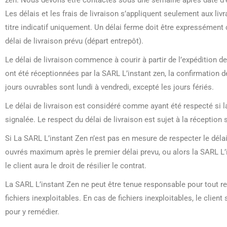
zen. Nous devons être contactés sous une semaine après date d’envo
Les délais et les frais de livraison s’appliquent seulement aux liv
titre indicatif uniquement. Un délai ferme doit être expressément 
délai de livraison prévu (départ entrepôt).
Le délai de livraison commence à courir à partir de l’expédition
ont été réceptionnées par la SARL L’instant zen, la confirmation
jours ouvrables sont lundi à vendredi, excepté les jours fériés.
Le délai de livraison est considéré comme ayant été respecté si la
signalée. Le respect du délai de livraison est sujet à la réceptio
Si La SARL L’instant Zen n’est pas en mesure de respecter le déla
ouvrés maximum après le premier délai prevu, ou alors la SARL L’in
le client aura le droit de résilier le contrat.
La SARL L’instant Zen ne peut être tenue responsable pour tout re
fichiers inexploitables. En cas de fichiers inexploitables, le clien
pour y remédier.