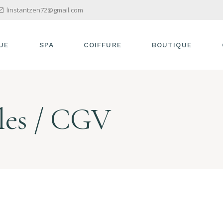
linstantzen72@gmail.com
UE
SPA
COIFFURE
BOUTIQUE
 DÉFINITIVE
SOINS EN EXTÉRIEUR
BARBIER
les / CGV
HEAD SPA
 PERTE DE
TURE
AGE
GE