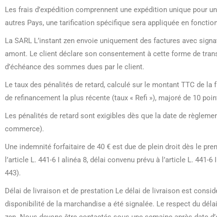
Les frais d’expédition comprennent une expédition unique pour une l
autres Pays, une tarification spécifique sera appliquée en fonction
La SARL L’instant zen envoie uniquement des factures avec signatu
amont. Le client déclare son consentement à cette forme de transm
d’échéance des sommes dues par le client.
Le taux des pénalités de retard, calculé sur le montant TTC de la 
de refinancement la plus récente (taux « Refi »), majoré de 10 poi
Les pénalités de retard sont exigibles dès que la date de règlemen
commerce).
Une indemnité forfaitaire de 40 € est due de plein droit dès le prem
l’article L. 441-6 I alinéa 8, délai convenu prévu à l’article L. 441-6 
443).
Délai de livraison et de prestation Le délai de livraison est consi
disponibilité de la marchandise a été signalée. Le respect du déla