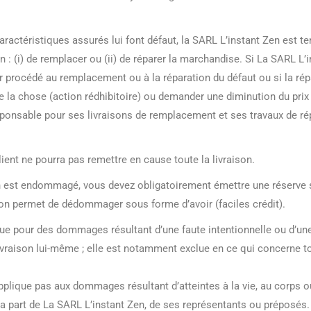
aractéristiques assurés lui font défaut, la SARL L’instant Zen est te
n : (i) de remplacer ou (ii) de réparer la marchandise. Si La SARL L’i
r procédé au remplacement ou à la réparation du défaut ou si la rép
la chose (action rédhibitoire) ou demander une diminution du prix 
esponsable pour ses livraisons de remplacement et ses travaux de r
lient ne pourra pas remettre en cause toute la livraison.
n est endommagé, vous devez obligatoirement émettre une réserve s
tion permet de dédommager sous forme d’avoir (faciles crédit).
 que pour des dommages résultant d’une faute intentionnelle ou d’une
ivraison lui-même ; elle est notamment exclue en ce qui concerne t
applique pas aux dommages résultant d’atteintes à la vie, au corps o
 la part de La SARL L’instant Zen, de ses représentants ou préposés.