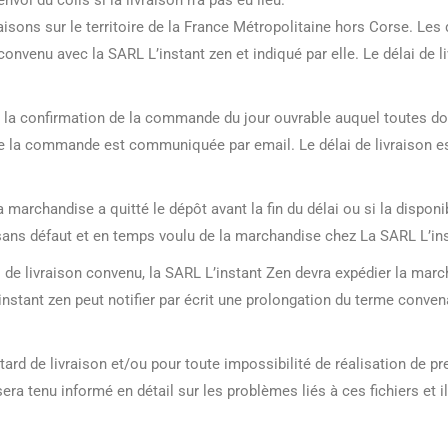
i du colis si la livraison n’a pas eu lieu.
raisons sur le territoire de la France Métropolitaine hors Corse. Les
convenu avec la SARL L’instant zen et indiqué par elle. Le délai de 
 de la confirmation de la commande du jour ouvrable auquel toutes 
 de la commande est communiquée par email. Le délai de livraison es
 marchandise a quitté le dépôt avant la fin du délai ou si la disponi
n sans défaut et en temps voulu de la marchandise chez La SARL L’in
i de livraison convenu, la SARL L’instant Zen devra expédier la marc
stant zen peut notifier par écrit une prolongation du terme convena
tard de livraison et/ou pour toute impossibilité de réalisation de 
t sera tenu informé en détail sur les problèmes liés à ces fichiers et 