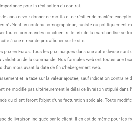
 importance pour la réalisation du contrat.
de sans devoir donner de motifs et de résilier de manière exception
s révèlent un contenu pornographique, raciste ou politiquement ex
fuser toutes commandes concluent si le prix de la marchandise se tr
te à une erreur de prix afficher sur le site..
 les prix en Euros. Tous les prix indiqués dans une autre devise sont 
de la validation de la commande. Nos formules web ont toutes une ta
vis d’un mois avant la date de fin d’hébergement web.
hissement et la taxe sur la valeur ajoutée, sauf indication contrai
t ne modifie pas ultérieurement le délai de livraison stipulé dans l’o
nde du client feront l’objet d’une facturation spéciale. Toute modi
se de livraison indiquée par le client. Il en est de même pour les fr