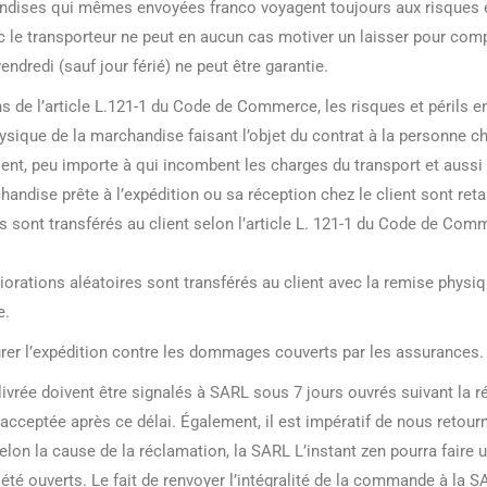
andises qui mêmes envoyées franco voyagent toujours aux risques et
c le transporteur ne peut en aucun cas motiver un laisser pour com
ndredi (sauf jour férié) ne peut être garantie.
 de l’article L.121-1 du Code de Commerce, les risques et périls en
hysique de la marchandise faisant l’objet du contrat à la personne c
nt, peu importe à qui incombent les charges du transport et aussi d
chandise prête à l’expédition ou sa réception chez le client sont re
ues sont transférés au client selon l’article L. 121-1 du Code de C
iorations aléatoires sont transférés au client avec la remise physi
e.
surer l’expédition contre les dommages couverts par les assurances.
ivrée doivent être signalés à SARL sous 7 jours ouvrés suivant la ré
 acceptée après ce délai. Également, il est impératif de nous retour
Selon la cause de la réclamation, la SARL L’instant zen pourra faire
été ouverts. Le fait de renvoyer l’intégralité de la commande à la S