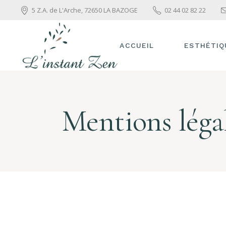
5 Z.A. de L'Arche, 72650 LA BAZOGE
02 44 02 82 22
ACCUEIL
ESTHÉTIQ
EPILATION
LASER
Mentions léga
MINCEUR &
POIDS
LUXOPUNC
SOINS VIS
HEAD SPA
MASSAGES
MAQUILLA