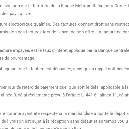
ivraison sur le territoire de la France Métropolitaine hors Corse, il
 des pays à livrer.
re électronique qualifiée. Ces factures donnent droit sans restrict
ission des factures lors de l’envoi de son offre. La facture ne co
facture impayée, est le taux d’intérêt appliqué par la Banque centr
nts de pourcentage.
t figurant sur la facture est dépassée, sans qu’un rappel soit néces
ier jour de retard de paiement quel que soit le délai applicable à la
I alinéa 9, délai règlementé prévu à l’article L. 441-6 I alinéa 11, délai
déré comme ayant été respecté si la marchandise a quitté le dépôt ava
i de livraison est sujet à la réception sans défaut et en temps voul