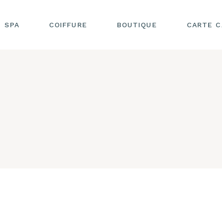
SPA
COIFFURE
BOUTIQUE
CARTE 
IVE
SOINS EN EXTÉRIEUR
BARBIER
HEAD SPA
DE