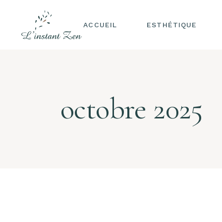
ACCUEIL
ESTHÉTIQUE
EPILATION DÉFINIT
LASER
MINCEUR & PERTE 
octobre 2025
POIDS
LUXOPUNCTURE
SOINS VISAGE
HEAD SPA
MASSAGES
MAQUILLAGE