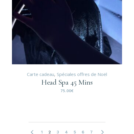
Carte cadeau
Spéciales offres de Noël
Head Spa 45 Mins
75.00
€
1
2
3
4
5
6
7